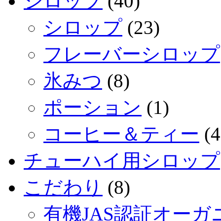
シロップ
(40)
シロップ
(23)
フレーバーシロップ
氷みつ
(8)
ポーション
(1)
コーヒー＆ティー
(4
チューハイ用シロップ
こだわり
(8)
有機JAS認証オー