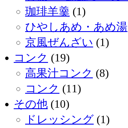
珈琲羊羹
(1)
ひやしあめ・あめ湯
京風ぜんざい
(1)
コンク
(19)
高果汁コンク
(8)
コンク
(11)
その他
(10)
ドレッシング
(1)